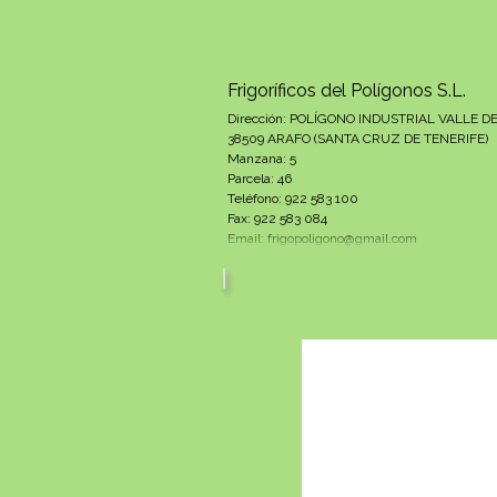
Frigoríficos del Polígonos S.L.
Dirección: POLÍGONO INDUSTRIAL VALLE 
38509 ARAFO (SANTA CRUZ DE TENERIFE)
Manzana: 5
Parcela: 46
Teléfono: 922 583 100
Fax: 922 583 084
Email: frigopoligono@gmail.com