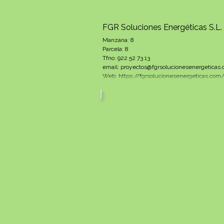
FGR Soluciones Energéticas S.L.
Manzana: 8
Parcela: 8
Tfno: 922 52 73 13
email: proyectos@fgrsolucionesenergeticas
Web: https://fgrsolucionesenergeticas.com