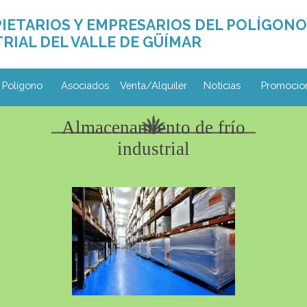
IETARIOS Y EMPRESARIOS DEL POLÍGONO
RIAL DEL VALLE DE GÜÍMAR
Saltar menú
 Polígono
Asociados
Venta/Alquiler
▼
Noticias
Promocio
Almacenamiento de frío
industrial