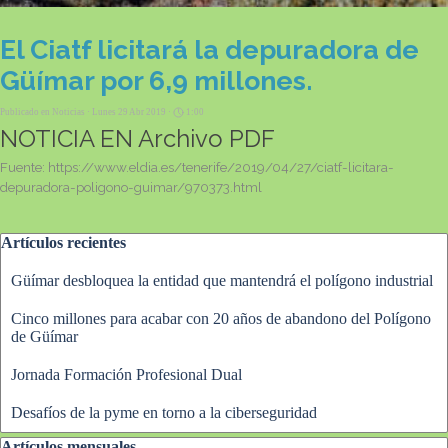
El Ciatf licitará la depuradora de
Güímar por 6,9 millones.
Publicado en
Noticias
· Lunes 29 Abr 2019 ·
1:00
NOTICIA EN
Archivo PDF
Fuente:
https://www.eldia.es/tenerife/2019/04/27/ciatf-licitara-
depuradora-poligono-guimar/970373.html
Saltar el bloque Artículos recientes
Artículos recientes
Güímar desbloquea la entidad que mantendrá el polígono industrial
Cinco millones para acabar con 20 años de abandono del Polígono
de Güímar
Jornada Formación Profesional Dual
Desafíos de la pyme en torno a la ciberseguridad
Saltar el bloque Artículos mensuales
Artículos mensuales