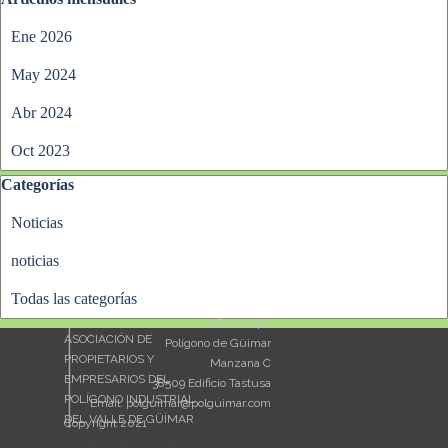
Ene 2026
May 2024
Abr 2024
Oct 2023
Saltar el bloque Categorías
Categorías
Noticias
noticias
Todas las categorías
Oficinas 4B.
ASOCIACIÓN DE
Polígono de Güimar
PROPIETARIOS Y
Manzana C
EMPRESARIOS DEL
38509 Edificio Tastusa
POLÍGONO INDUSTRIAL
Email: polguimar@polguimar.com
DEL VALLE DE GÜÍMAR
Copyright 2021
Teléfono: 922 95 62 03
Politica de Cookies