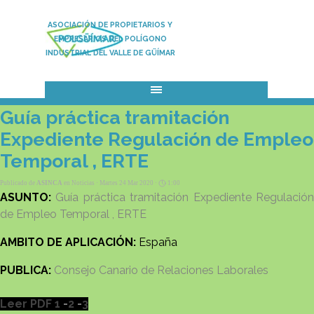
Vaya al Contenido
ASOCIACIÓN DE PROPIETARIOS Y
EMPRESARIOS DEL POLÍGONO
INDUSTRIAL DEL VALLE DE GÜÍMAR
Saltar menú
Guía práctica tramitación
Expediente Regulación de Empleo
Temporal , ERTE
Publicado de
ASINCA
en
Noticias
· Martes 24 Mar 2020 ·
1:00
ASUNTO:
Guía práctica tramitación Expediente Regulació
de Empleo Temporal , ERTE
AMBITO DE APLICACIÓN:
España
PUBLICA:
Consejo Canario de Relaciones Laborales
Leer PDF 1
-
2
-
3