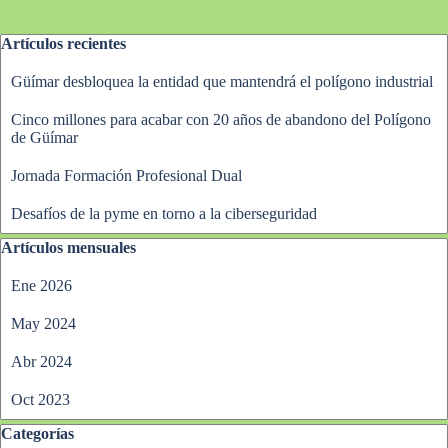
Saltar el bloque Artículos recientes
Artículos recientes
Güímar desbloquea la entidad que mantendrá el polígono industrial
Cinco millones para acabar con 20 años de abandono del Polígono
de Güímar
Jornada Formación Profesional Dual
Desafíos de la pyme en torno a la ciberseguridad
Saltar el bloque Artículos mensuales
Artículos mensuales
Ene 2026
May 2024
Abr 2024
Oct 2023
Saltar el bloque Categorías
Categorías