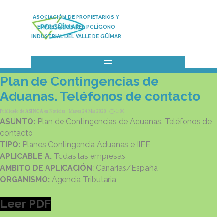
Vaya al Contenido
ASOCIACIÓN DE PROPIETARIOS Y
EMPRESARIOS DEL POLÍGONO
INDUSTRIAL DEL VALLE DE GÜÍMAR
Saltar menú
Plan de Contingencias de
Aduanas. Teléfonos de contacto
Publicado de
ASINCA
en
Noticias
· Martes 24 Mar 2020 ·
1:00
ASUNTO:
Plan de Contingencias de Aduanas. Teléfonos de
contacto
TIPO:
Planes Contingencia Aduanas e IIEE
APLICABLE A:
Todas las empresas
AMBITO DE APLICACIÓN:
Canarias/España
ORGANISMO:
Agencia Tributaria
Leer PDF