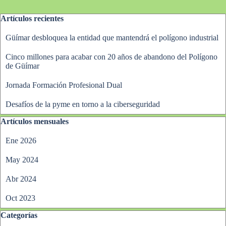
Saltar el bloque Artículos recientes
Artículos recientes
Güímar desbloquea la entidad que mantendrá el polígono industrial
Cinco millones para acabar con 20 años de abandono del Polígono
de Güímar
Jornada Formación Profesional Dual
Desafíos de la pyme en torno a la ciberseguridad
Saltar el bloque Artículos mensuales
Artículos mensuales
Ene 2026
May 2024
Abr 2024
Oct 2023
Saltar el bloque Categorías
Categorías